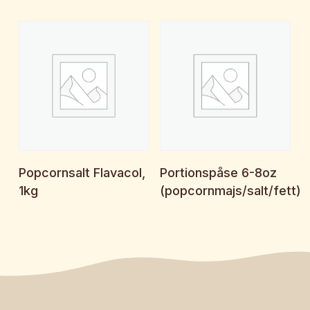
Begär offert
Begär offert
Popcornsalt Flavacol,
Portionspåse 6-8oz
1kg
(popcornmajs/salt/fett)